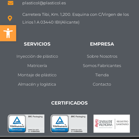
plasticol@plasticol.es
Carretera Tibi, Km. 1,200. Esquina con C/Virgen de los
Lirios 1 A 03440 IBI(Alicante)
Abrir barra de herramientas
SERVICIOS
EMPRESA
Inyección de plástico
Sobre Nosotros
Matricería
Somos Fabricantes
Montaje de plástico
Tienda
Almacén y logística
Contacto
CERTIFICADOS