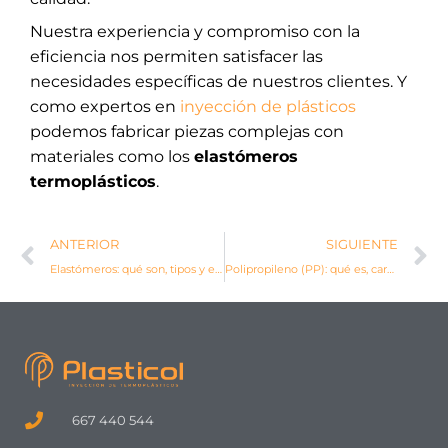
Nuestra experiencia y compromiso con la
eficiencia nos permiten satisfacer las
necesidades específicas de nuestros clientes. Y
como expertos en
inyección de plásticos
podemos fabricar piezas complejas con
materiales como los
elastómeros
termoplásticos
.
Ant
S
ANTERIOR
SIGUIENTE
Elastómeros: qué son, tipos y ejemplos
Polipropileno (PP): qué es, características y usos
667 440 544