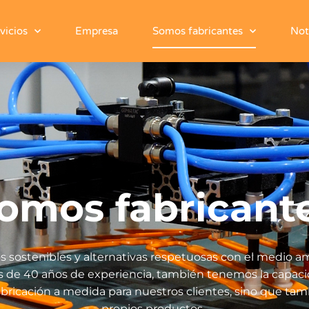
vicios
Empresa
Somos fabricantes
Not
omos fabricant
s sostenibles y alternativas respetuosas con el medio a
 de 40 años de experiencia, también tenemos la capacid
 fabricación a medida para nuestros clientes, sino que t
propios productos.