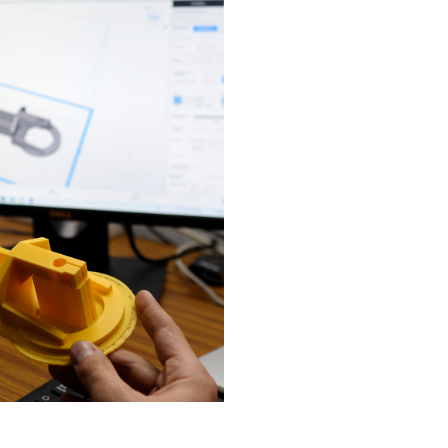
Fabricación
plásticos so
Nuestro equipo de exp
creación de product
las necesidades y de
tecnología de vanguar
ofrecemos a nuestros 
Nos enfocamos en la e
altura de las alternat
termoplásticos y sus 
controles de segurida
normativa y las certi