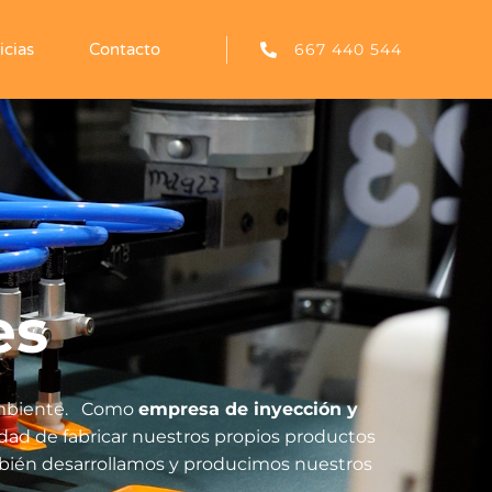
667 440 544
icias
Contacto
es
mbiente.
Como
empresa de inyección y
ad de fabricar nuestros propios productos
ambién desarrollamos y producimos nuestros