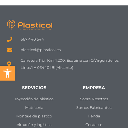
667 440 544
plasticol@plasticol.es
Carretera Tibi, Km. 1,200. Esquina con C/Virgen de los
Abrir barra de herramientas
Lirios 1 A 03440 IBI(Alicante)
SERVICIOS
EMPRESA
Inyección de plástico
Sobre Nosotros
Matricería
Somos Fabricantes
Montaje de plástico
Tienda
Almacén y logística
Contacto