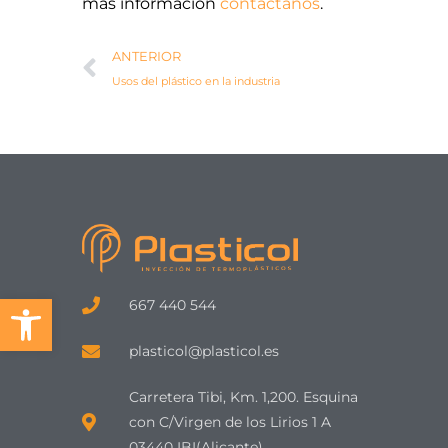
más información
contáctanos
.
Ant
ANTERIOR
Usos del plástico en la industria
Abrir barra de herramientas
667 440 544
plasticol@plasticol.es
Carretera Tibi, Km. 1,200. Esquina
con C/Virgen de los Lirios 1 A
03440 IBI(Alicante)