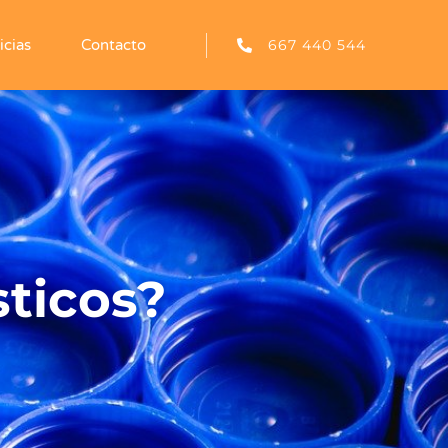
667 440 544
icias
Contacto
sticos?