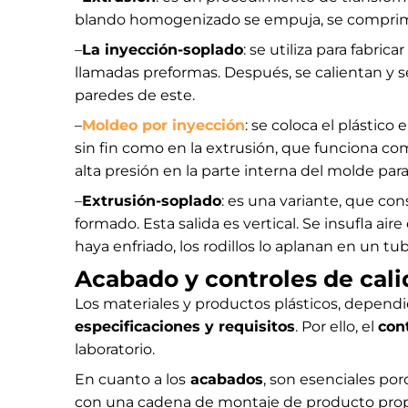
blando homogenizado se empuja, se comprime y
–
La inyección-soplado
: se utiliza para fabri
llamadas preformas. Después, se calientan y se
paredes de este.
–
Moldeo por inyección
: se coloca el plástico
sin fin como en la extrusión, que funciona com
alta presión en la parte interna del molde para
–
Extrusión-soplado
: es una variante, que con
formado. Esta salida es vertical. Se insufla ai
haya enfriado, los rodillos lo aplanan en un t
Acabado y controles de cal
Los materiales y productos plásticos, dependi
especificaciones y requisitos
. Por ello, el
con
laboratorio.
En cuanto a los
acabados
, son esenciales po
con una cadena de montaje de producto propia 