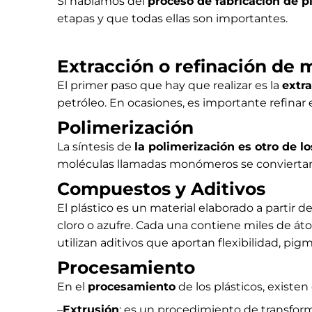
Si hablamos del
proceso de fabricación de p
etapas y que todas ellas son importantes.
Extracción o refinación de 
El primer paso que hay que realizar es la
extr
petróleo. En ocasiones, es importante refinar 
Polimerización
La síntesis de
la polimerización es otro de lo
moléculas llamadas monómeros se conviertan
Compuestos y Aditivos
El plástico es un material elaborado a partir d
cloro o azufre. Cada una contiene miles de á
utilizan aditivos que aportan flexibilidad, pig
Procesamiento
En el
procesamiento
de los plásticos, existe
–
Extrusión
: es un procedimiento de transforma