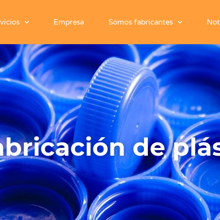
vicios
Empresa
Somos fabricantes
Not
abricación de plá