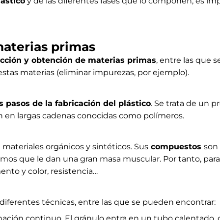
lástico
y de las diferentes fases que lo componen, es i
materias primas
acción y obtención de materias primas
, entre las que s
estas materias (eliminar impurezas, por ejemplo).
s pasos de la fabricación del plástico
. Se trata de un 
 en largas cadenas conocidas como polímeros.
e materiales orgánicos y sintéticos. Sus
compuestos
son 
tomos que le dan una gran masa muscular. Por tanto, par
mento y color, resistencia…
n diferentes técnicas, entre las que se pueden encontrar:
ción continuo. El gránulo entra en un tubo calentado, qu