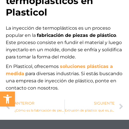
termoplásticos en
Plasticol
La inyección de termoplásticos es un proceso
popular en la
fabricación de piezas de plástico
.
Este proceso consiste en fundir el material y luego
inyectarlo en un molde, donde se enfría y solidifica
para tomar la forma del molde.
En Plasticol, ofrecemos
soluciones plásticas a
medida
para diversas industrias. Si estás buscando
una empresa de
inyección de plástico
, ponte en
contacto con nosotros.
Abrir barra de herramientas
Ant
S
ANTERIOR
SIGUIENTE
¿Cómo es la fabricación de piezas de plástico?
Extrusión de plástico: qué es, proceso y tipos