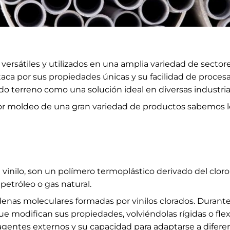
 versátiles y utilizados en una amplia variedad de secto
taca por sus propiedades únicas y su facilidad de proc
o terreno como una solución ideal en diversas industria
r moldeo de una gran variedad de productos sabemos lo ú
de vinilo, son un polímero termoplástico derivado del clor
etróleo o gas natural.
enas moleculares formadas por vinilos clorados. Durant
 que modifican sus propiedades, volviéndolas rígidas o fl
 agentes externos y su capacidad para adaptarse a difere