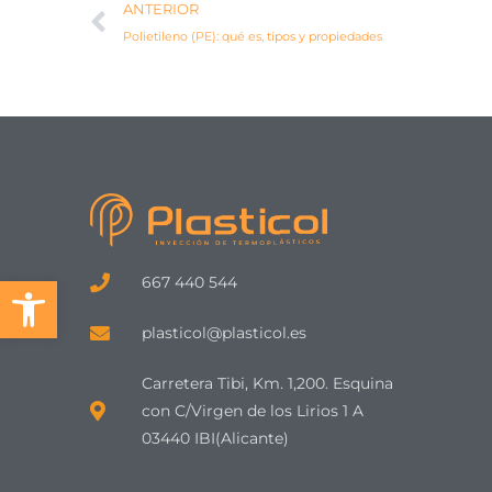
Ant
ANTERIOR
Polietileno (PE): qué es, tipos y propiedades
Abrir barra de herramientas
667 440 544
plasticol@plasticol.es
Carretera Tibi, Km. 1,200. Esquina
con C/Virgen de los Lirios 1 A
03440 IBI(Alicante)