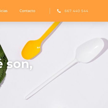
667 440 544
icias
Contacto
 son,