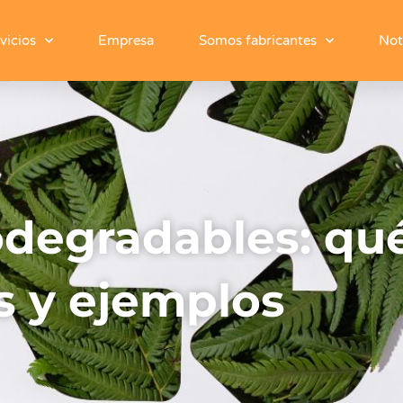
vicios
Empresa
Somos fabricantes
Not
odegradables: qué
as y ejemplos